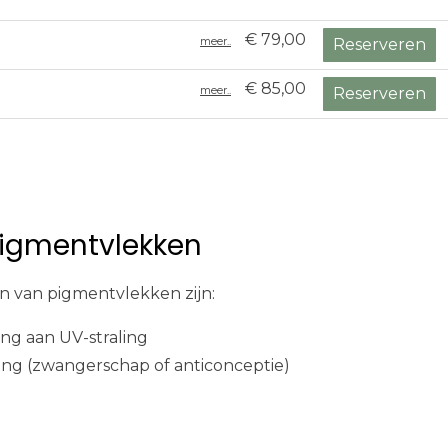
€ 79,00
meer..
Reserveren
€ 85,00
meer..
Reserveren
igmentvlekken
n van pigmentvlekken zijn:
ing aan UV-straling
ng (zwangerschap of anticonceptie)