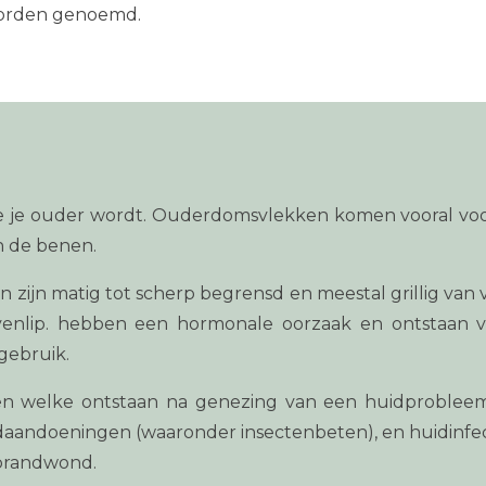
 worden genoemd.
te je ouder wordt. Ouderdomsvlekken komen vooral voo
en de benen.
n zijn matig tot scherp begrensd en meestal grillig v
nlip. hebben een hormonale oorzaak en ontstaan vaa
gebruik.
en welke ontstaan na genezing van een huidprobleem
idaandoeningen (waaronder insectenbeten), en huidinfe
 brandwond.