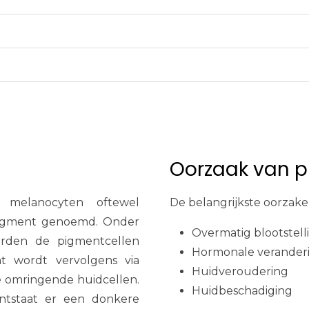
Oorzaak van p
 melanocyten oftewel
De belangrijkste oorzake
 pigment genoemd. Onder
Overmatig blootstell
orden de pigmentcellen
Hormonale veranderi
 wordt vervolgens via
Huidveroudering
e omringende huidcellen.
Huidbeschadiging
ntstaat er een donkere